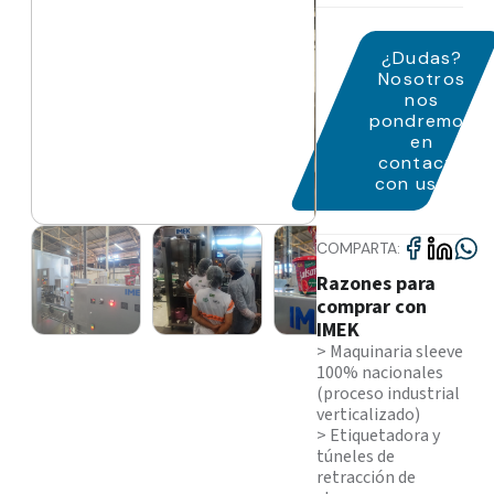
¿Dudas?
Nosotros
nos
pondremos
en
contacto
con usted
COMPARTA:
Razones para
comprar con
IMEK
> Maquinaria sleeve
100% nacionales
(proceso industrial
verticalizado)
> Etiquetadora y
túneles de
retracción de