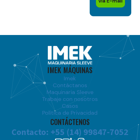
via E-mail
IMEK MÁQUINAS
Imek
Contáctanos
Maquinaria Sleeve
Trabaje con nosotros
Casos
Política de Privacidad
CONTÁCTENOS
Contacto: +55 (14) 99847-7052