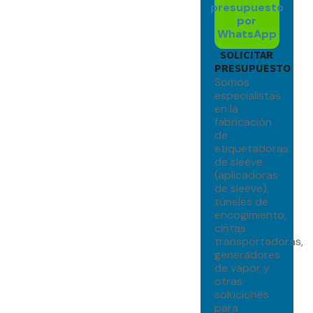
presupuesto
por
WhatsApp
SOLICITAR
PRESUPUESTO
Somos
especialistas
en la
fabricación
de
etiquetadoras
de sleeve
(aplicadoras
de sleeve),
túneles de
encogimiento,
cintas
transportadoras,
generadores
de vapor y
otras
soluciones
para