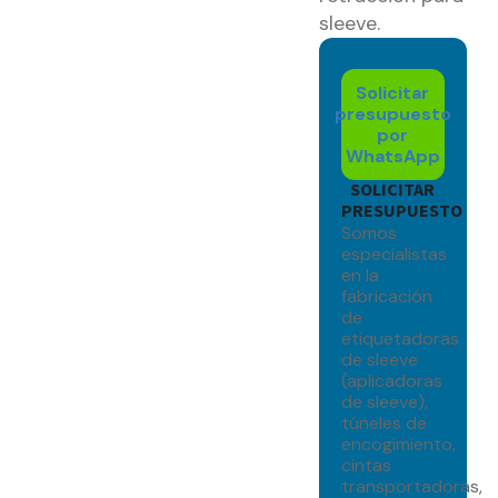
sleeve.
Solicitar
presupuesto
por
WhatsApp
SOLICITAR
PRESUPUESTO
Somos
especialistas
en la
fabricación
de
etiquetadoras
de sleeve
(aplicadoras
de sleeve),
túneles de
encogimiento,
cintas
transportadoras,