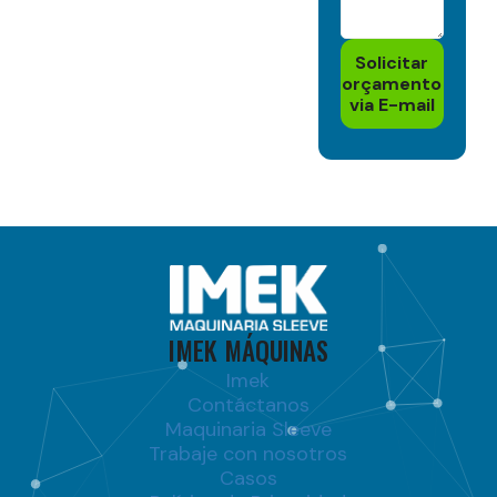
Solicitar
orçamento
via E-mail
IMEK MÁQUINAS
Imek
Contáctanos
Maquinaria Sleeve
Trabaje con nosotros
Casos