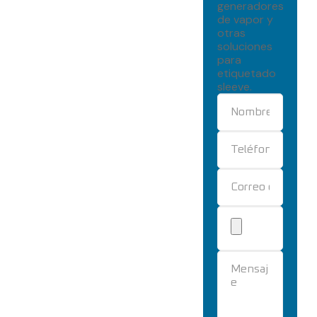
generadores
de vapor y
otras
soluciones
para
etiquetado
sleeve.