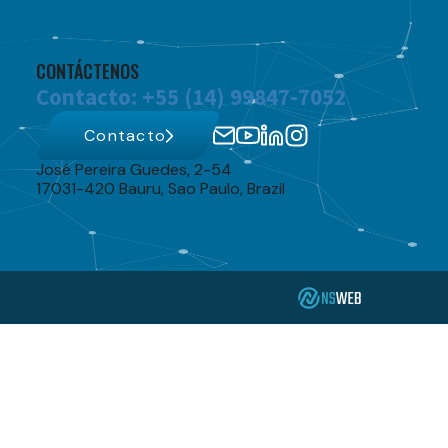
CONTÁCTENOS
Contacto: +55 (14) 99847-7052
Contacto
José Pereira Guedes, 2-54
17031-420 Bauru, Sao Paulo, Brazil