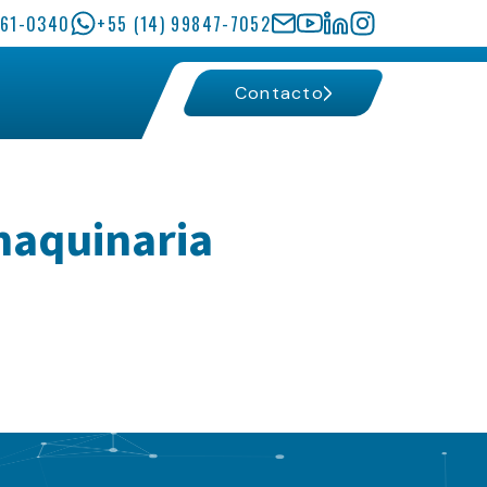
161-0340
+55 (14) 99847-7052
Contacto
maquinaria