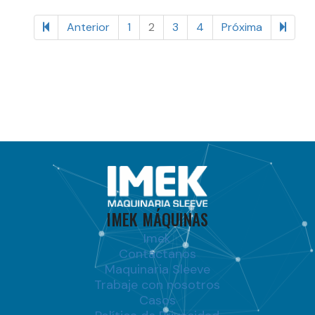
64 items
Anterior
1
2
3
4
Próxima
IMEK MÁQUINAS
Imek
Contáctanos
Maquinaria Sleeve
Trabaje con nosotros
Casos