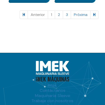
64 items
Anterior
1
2
3
Próxima
IMEK MÁQUINAS
Imek
Contáctanos
Maquinaria Sleeve
Trabaje con nosotros